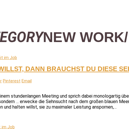
TEGORY
NEW WORK/ 
it im Job
 WILLST, DANN BRAUCHST DU DIESE 
r
Pinterest
Email
nem stundenlangen Meeting und sprich dabei monologartig über M
sondern … erwecke die Sehnsucht nach dem großen blauen Meer!“ 
 und halten willst, sie zu maximaler Leistung anspornen,…
t im Job